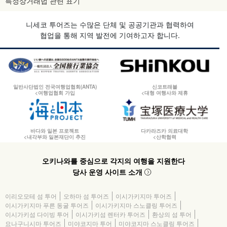
특정상거래법 관련 표기
니세코 투어즈는 수많은 단체 및 공공기관과 협력하여
협업을 통해 지역 발전에 기여하고자 합니다.
일반사단법인 전국여행업협회(ANTA)
신코트래블
<여행업협회 가입
<대형 여행사와 제휴
바다와 일본 프로젝트
다카라즈카 의료대학
<내각부와 일본재단이 추진
<산학협력
오키나와를 중심으로 각지의 여행을 지원한다
당사 운영 사이트 소개
이리오모테 섬 투어
오하마 섬 투어즈
이시가키지마 투어즈
이시가키지마 푸른 동굴 투어즈
이시가키지마 스노클링 투어즈
이시가키섬 다이빙 투어
이시가키섬 렌터카 투어즈
환상의 섬 투어
요나구니시마 투어즈
미야코지마 투어
미야코지마 스노클링 투어즈