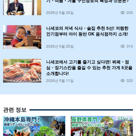
기・여름・겨울 구인정보의 특징과 소문은?
2026년 5월 26일
200
니세코의 저녁 식사・술집 추천 5선! 저렴한
인기점부터 아이 동반 OK 음식점까지 소개!
2026년 5월 25일
310
니세코에서 고기를 즐기고 싶다면! 뷔페・점
심・징기스칸을 즐길 수 있는 추천 가게 5곳을
소개합니다!
2026년 5월 11일
320
관련 정보