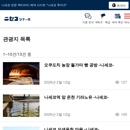
니세코 전문 액티비티 예약 사이트 "니세코 투어즈"
한국어
각종 문의
SALE・특집
예약 확인
메뉴
관광지 목록
1~10건/13건 중
오쿠도치 농장 돌가마 빵 공방 -니세코-
2026년 2월 13일
127
니세코역 앞 온천 기라노유 -니세코-
2026년 2월 13일
105
니세코 오색온천 마을 -니세코-