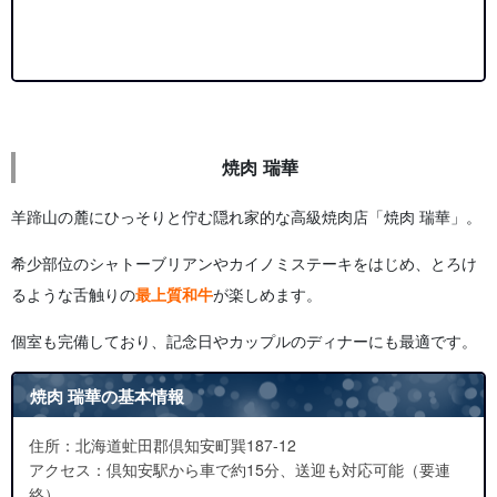
焼肉 瑞華
羊蹄山の麓にひっそりと佇む隠れ家的な高級焼肉店「焼肉 瑞華」。
希少部位のシャトーブリアンやカイノミステーキをはじめ、とろけ
るような舌触りの
最上質和牛
が楽しめます。
個室も完備しており、記念日やカップルのディナーにも最適です。
焼肉 瑞華の基本情報
住所：北海道虻田郡倶知安町巽187-12
アクセス：倶知安駅から車で約15分、送迎も対応可能（要連
絡）