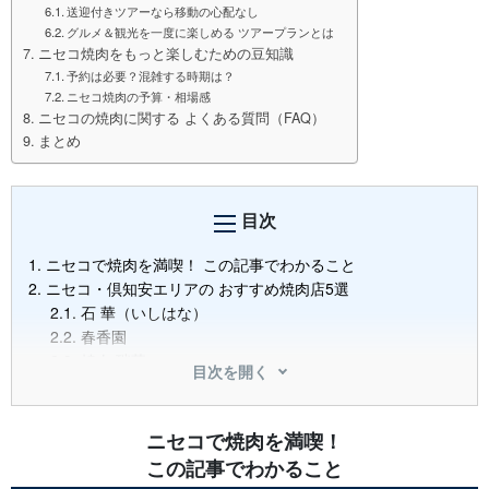
送迎付きツアーなら移動の心配なし
グルメ＆観光を一度に楽しめる ツアープランとは
ニセコ焼肉をもっと楽しむための豆知識
予約は必要？混雑する時期は？
ニセコ焼肉の予算・相場感
ニセコの焼肉に関する よくある質問（FAQ）
まとめ
目次
1.
ニセコで焼肉を満喫！ この記事でわかること
2.
ニセコ・倶知安エリアの おすすめ焼肉店5選
2.1.
石 華（いしはな）
2.2.
春香園
2.3.
焼肉 瑞華
目次を開く
2.4.
肉村 ニセコ店
2.5.
ニセコジンギスカン
3.
ニセコで食べ放題が楽しめる焼肉店
ニセコで焼肉を満喫！
3.1.
食べ放題で人気のお店と特徴
この記事でわかること
3.2.
お得に楽しむためのポイント