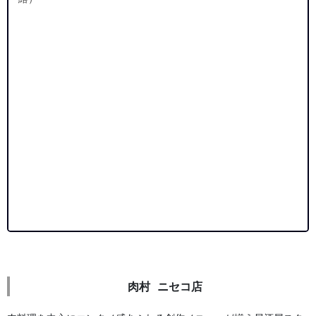
肉村 ニセコ店