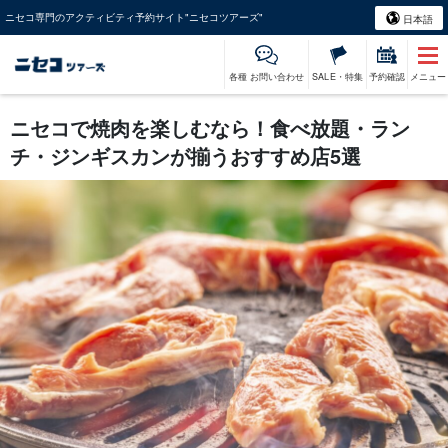
ニセコ専門のアクティビティ予約サイト"ニセコツアーズ"
日本語
各種 お問い合わせ
SALE・特集
予約確認
メニュー
ニセコで焼肉を楽しむなら！食べ放題・ラン
チ・ジンギスカンが揃うおすすめ店5選