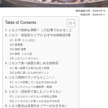
最終編集日時；
2026/05/12
投稿日時；
2026/05/11
Table of Contents
ニセコで焼肉を満喫！ この記事でわかること
ニセコ・倶知安エリアの おすすめ焼肉店5選
石 華（いしはな）
春香園
焼肉 瑞華
肉村 ニセコ店
ニセコジンギスカン
ニセコで食べ放題が楽しめる焼肉店
食べ放題で人気のお店と特徴
お得に楽しむためのポイント
ニセコ焼肉のランチならここへ！
ランチ営業しているおすすめのお店
ランチメニューの価格帯・相場
ニセコ・倶知安で楽しむジンギスカン
ニセコのジンギスカンが有名な理由
ジンギスカンが食べられるおすすめ店
ニセコ観光は送迎付きツアーがおすすめ！