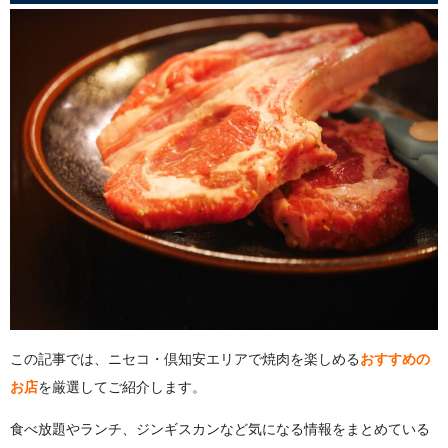
4.
ニセコ焼肉のランチならここへ！
4.1.
ランチ営業しているおすすめのお店
4.2.
ランチメニューの価格帯・相場
5.
ニセコ・倶知安で楽しむジンギスカン
5.1.
ニセコのジンギスカンが有名な理由
5.2.
ジンギスカンが食べられるおすすめ店
6.
ニセコ観光は送迎付きツアーがおすすめ！
6.1.
送迎付きツアーなら移動の心配なし
6.2.
グルメ＆観光を一度に楽しめる ツアープランとは
7.
ニセコ焼肉をもっと楽しむための豆知識
7.1.
予約は必要？混雑する時期は？
7.2.
ニセコ焼肉の予算・相場感
8.
ニセコの焼肉に関する よくある質問（FAQ）
9.
まとめ
この記事では、ニセコ・倶知安エリアで焼肉を楽しめる
おすすめの
お店
を厳選してご紹介します。
食べ放題やランチ、ジンギスカンなど気になる情報をまとめている