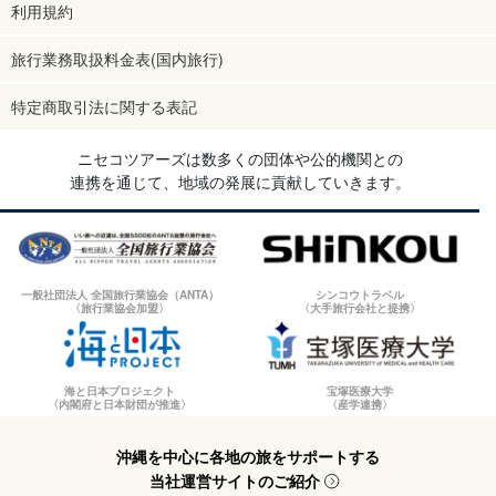
利用規約
旅行業務取扱料金表(国内旅行)
特定商取引法に関する表記
ニセコツアーズは数多くの団体や公的機関との
連携を通じて、地域の発展に貢献していきます。
一般社団法人 全国旅行業協会（ANTA）
シンコウトラベル
〈旅行業協会加盟〉
〈大手旅行会社と提携〉
海と日本プロジェクト
宝塚医療大学
〈内閣府と日本財団が推進〉
〈産学連携〉
沖縄を中心に各地の旅をサポートする
当社運営サイトのご紹介